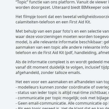
“Topic” functie van ons platform. Vanuit de viewe
worden doorgezet. Uiteraard biedt BIMkeeper ook
Het filmpje toont dat een tweetal veiligheidsvoorzi
calamiteiten-telefoon en een First Aid Kit.
Met behulp van een paar foto's en een selectie v
waar deze voorzieningen moeten worden toegevoeg
model, is alle relevante informatie beschikbaar: ge
aanmaken van een topic alle andere relevante info
telefoon en de First Aid Kit (pdf, handleiding, afmet
Als de informatie compleet is en wordt gedeeld m
vanaf dit moment duidelijk te volgen, inclusief tij
afgehandeld, zonder talloze emails.
Het een voor een aanmaken en afhandelen van topi
- modelleurs kunnen zonder coördinatie of overle
- status van ieder topic is altijd real-time zichtbaa
- communicatie per topic mogelijk; ook met bijlage
- Geen email-communicatie. Alle communicatie op 
- Als een topic gereed is, ziet de klant dat en kan