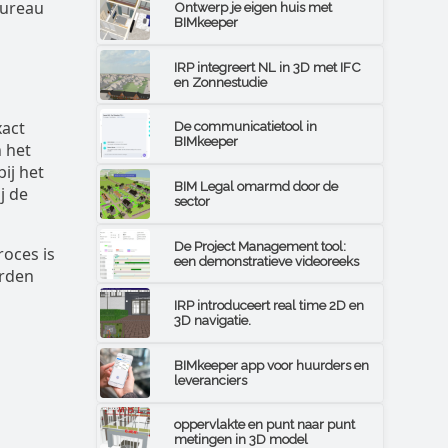
bureau
Ontwerp je eigen huis met
BIMkeeper
IRP integreert NL in 3D met IFC
en Zonnestudie
xact
De communicatietool in
BIMkeeper
 het
ij het
BIM Legal omarmd door de
j de
sector
De Project Management tool:
roces is
een demonstratieve videoreeks
orden
IRP introduceert real time 2D en
3D navigatie.
BIMkeeper app voor huurders en
leveranciers
oppervlakte en punt naar punt
metingen in 3D model