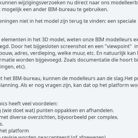
r kunnen wijzigingsverzoeken nu direct naar ons modelleer
 mogelijk een ander BIM-bureau te gebruiken.
eningen niet in het model zijn terug te vinden: een speciale
an elementen in het 3D model, weten onze BIM modelleurs e
d. Door het bijgesloten screenshot en een "viewpoint" in
bouw, adres, verdieping, welke muur, etc. En natuurlijk kan b
rmatie worden bijgevoegd. Zoals documentatie die hoort bi
ingen, etc).
et het BIM-bureau, kunnen de modelleurs aan de slag.Het p
dplanning. Als er nog vragen zijn, kan dat op het platform w
cs heeft veel voordelen:
g (wie doet wat) punten oppakken en afhandelen.
r, met diverse overzichten, bijvoorbeeld per complex.
s.
het platform
 de revisie worden geaccepteerd (of afgewezen).